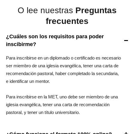
b
u
a
O lee nuestras
Preguntas
o
b
g
frecuentes
o
e
r
k
a
m
¿Cuáles son los requisitos para poder
inscibirme?
Para inscribirse en un diplomado o certificado es necesario
ser miembro de una iglesia evangélica, tener una carta de
recomendación pastoral, haber completado la secundaria,
e identificar un mentor.
Para inscribirse en la MET, uno debe ser miembro de una
iglesia evangélica, tener una carta de recomendación
pastoral, y tener un título universitario.