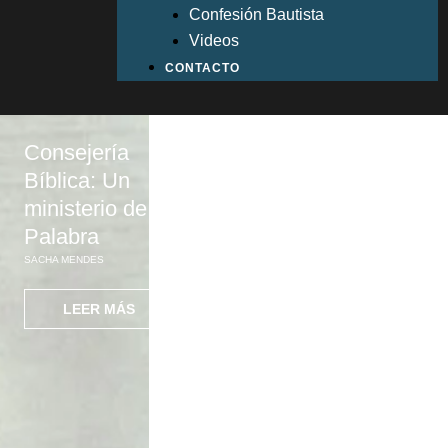
Confesión Bautista
Videos
CONTACTO
Consejería
Erradicando el
Cómo la
Bíblica: Un
estigma sobre
consejería
ministerio de la
la salud mental
bíblica impa
Palabra
mi vida
DALE JOHNSON
SACHA MENDES
ARTURO VALDEBENITO
LEER MÁS
LEER MÁS
LEER MÁS