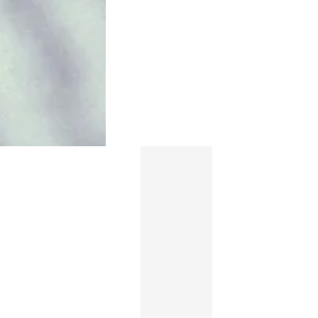
Las adicciones,
La importanc
nuestra
de la teologí
identidad y el
para la
Evangelio
consejería
KEITH PALMER
ARTURO VALDEBENITO
LEER MÁS
LEER MÁS