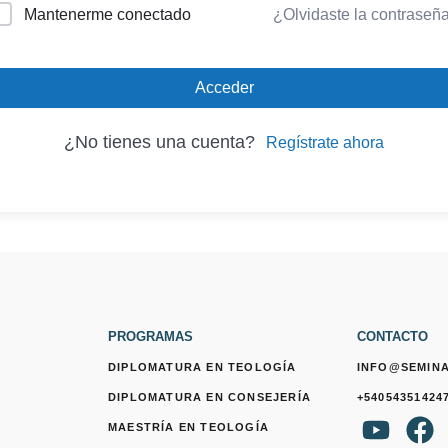
Mantenerme conectado
¿Olvidaste la contraseñ
Acceder
¿No tienes una cuenta?
Regístrate ahora
PROGRAMAS
CONTACTO
DIPLOMATURA EN TEOLOGÍA
INFO@SEMIN
DIPLOMATURA EN CONSEJERÍA
+54054351424
Y
F
MAESTRÍA EN TEOLOGÍA