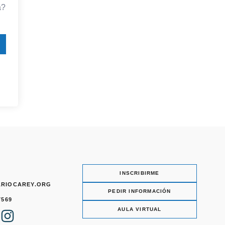
a?
INSCRIBIRME
ARIOCAREY.ORG
PEDIR INFORMACIÓN
7569
I
AULA VIRTUAL