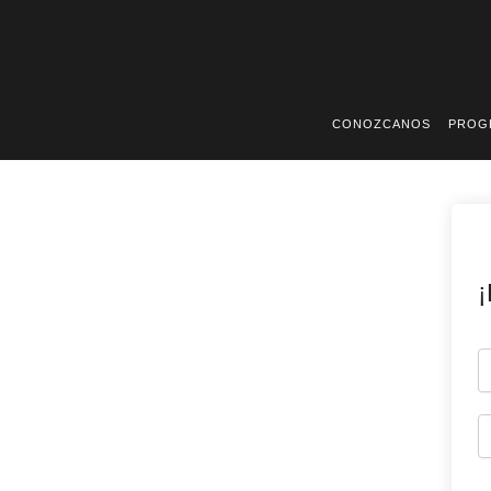
Ir
al
contenido
CONOZCANOS
PROG
¡