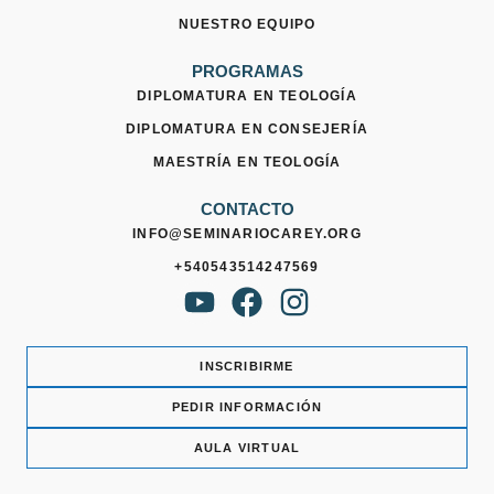
NUESTRO EQUIPO
PROGRAMAS
DIPLOMATURA EN TEOLOGÍA
DIPLOMATURA EN CONSEJERÍA
MAESTRÍA EN TEOLOGÍA
CONTACTO
INFO@SEMINARIOCAREY.ORG
+540543514247569
Y
F
I
o
a
n
u
c
s
INSCRIBIRME
t
e
t
PEDIR INFORMACIÓN
u
b
a
b
o
g
AULA VIRTUAL
e
o
r