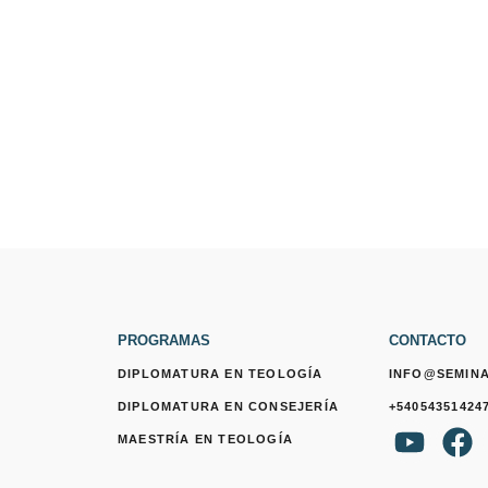
PROGRAMAS
CONTACTO
DIPLOMATURA EN TEOLOGÍA
INFO@SEMIN
DIPLOMATURA EN CONSEJERÍA
+54054351424
Y
F
MAESTRÍA EN TEOLOGÍA
o
a