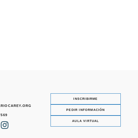
INSCRIBIRME
ARIOCAREY.ORG
PEDIR INFORMACIÓN
7569
I
AULA VIRTUAL
n